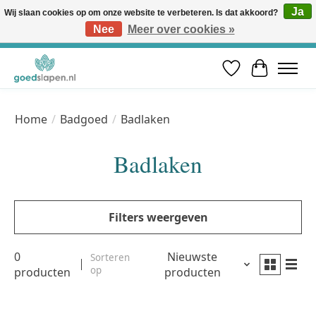
Ja
Wij slaan cookies op om onze website te verbeteren. Is dat akkoord?
Nee
Meer over cookies »
Vóór 12u besteld, volgende werkdag in huis* | Gratis verzending vanaf €50 | Professioneel slaapadvies
Verlanglijst
Winkelwa
Home
/
Badgoed
/
Badlaken
Badlaken
Filters weergeven
0
Nieuwste
Sorteren
op
producten
producten