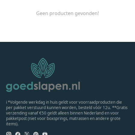
Geen producten gevonden!
ℹ *Volgende werkdag in huis geldt voor voorraadproducten die
per pakket verstuurd kunnen worden, besteld vóór 12u. **Gratis
verzending vanaf €50 geldt alleen binnen Nederland en voor
pakketpost (niet voor boxsprings, matrassen en andere grote
items).