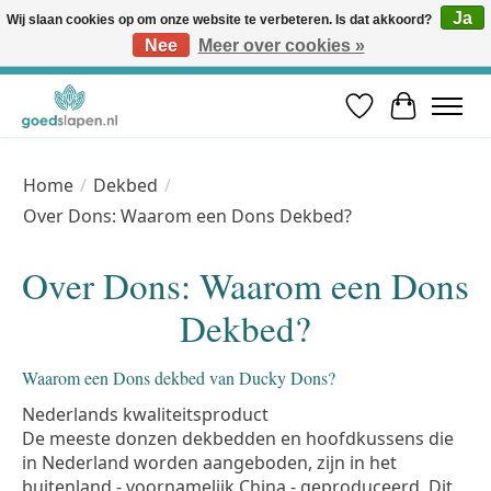
Ja
Wij slaan cookies op om onze website te verbeteren. Is dat akkoord?
Nee
Meer over cookies »
Vóór 12u besteld, volgende werkdag in huis* | Gratis verzending vanaf €50 | Professioneel slaapadvies
Verlanglijst
Winkelwa
Home
/
Dekbed
/
Over Dons: Waarom een Dons Dekbed?
Over Dons: Waarom een Dons
Dekbed?
Waarom een Dons dekbed van Ducky Dons?
Nederlands kwaliteitsproduct
De meeste donzen dekbedden en hoofdkussens die
in Nederland worden aangeboden, zijn in het
buitenland - voornamelijk China - geproduceerd. Dit