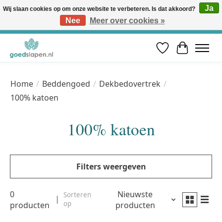
Ja
Wij slaan cookies op om onze website te verbeteren. Is dat akkoord?
Nee
Meer over cookies »
Vóór 12u besteld, volgende werkdag in huis* | Gratis verzending vanaf €50 | Professioneel slaapadvies
Verlanglijst
Winkelwa
Home
/
Beddengoed
/
Dekbedovertrek
/
100% katoen
100% katoen
Filters weergeven
0
Nieuwste
Sorteren
op
producten
producten