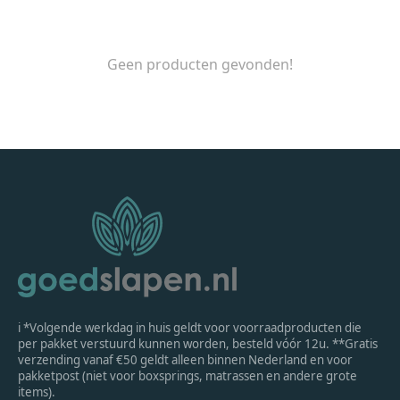
Geen producten gevonden!
ℹ *Volgende werkdag in huis geldt voor voorraadproducten die
per pakket verstuurd kunnen worden, besteld vóór 12u. **Gratis
verzending vanaf €50 geldt alleen binnen Nederland en voor
pakketpost (niet voor boxsprings, matrassen en andere grote
items).