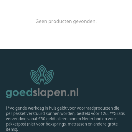
Geen producten gevonden!
ℹ *Volgende werkdag in huis geldt voor voorraadproducten die
per pakket verstuurd kunnen worden, besteld vóór 12u. **Gratis
verzending vanaf €50 geldt alleen binnen Nederland en voor
pakketpost (niet voor boxsprings, matrassen en andere grote
items).