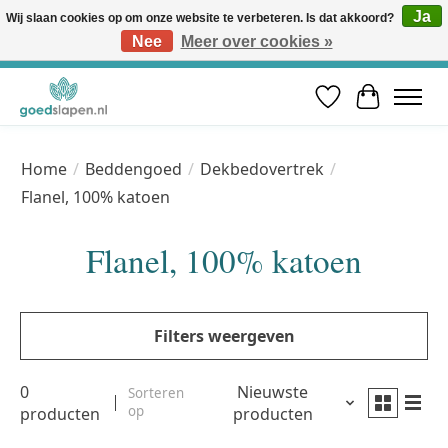
Ja
Wij slaan cookies op om onze website te verbeteren. Is dat akkoord?
Nee
Meer over cookies »
Vóór 12u besteld, volgende werkdag in huis* | Gratis verzending vanaf €50 | Professioneel slaapadvies
Verlanglijst
Winkelwa
Home
/
Beddengoed
/
Dekbedovertrek
/
Flanel, 100% katoen
Flanel, 100% katoen
Filters weergeven
0
Nieuwste
Sorteren
op
producten
producten