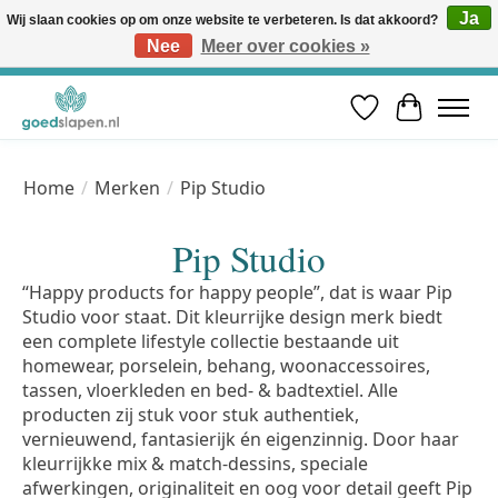
Ja
Wij slaan cookies op om onze website te verbeteren. Is dat akkoord?
Nee
Meer over cookies »
Vóór 12u besteld, volgende werkdag in huis* | Gratis verzending vanaf €50 | Professioneel slaapadvies
Verlanglijst
Winkelwa
Home
/
Merken
/
Pip Studio
Pip Studio
“Happy products for happy people”, dat is waar Pip
Studio voor staat. Dit kleurrijke design merk biedt
een complete lifestyle collectie bestaande uit
homewear, porselein, behang, woonaccessoires,
tassen, vloerkleden en bed- & badtextiel. Alle
producten zij stuk voor stuk authentiek,
vernieuwend, fantasierijk én eigenzinnig. Door haar
kleurrijkke mix & match-dessins, speciale
afwerkingen, originaliteit en oog voor detail geeft Pip