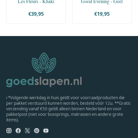
Les Fleurs - Khaki
Good Evening - Geel
€39,95
€19,95
ℹ *Volgende werkdag in huis geldt voor voorraadproducten die
per pakket verstuurd kunnen worden, besteld vóór 12u. **Gratis
verzending vanaf €50 geldt alleen binnen Nederland en voor
pakketpost (niet voor boxsprings, matrassen en andere grote
items).