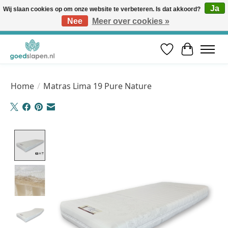
Ja
Wij slaan cookies op om onze website te verbeteren. Is dat akkoord?
Nee
Meer over cookies »
Vóór 12u besteld, volgende werkdag in huis* | Gratis verzending vanaf €50 | Professioneel slaapadvies
Verlanglijst
Winkelwa
Home
/
Matras Lima 19 Pure Nature
Product image slideshow Items