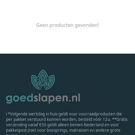
Geen producten gevonden!
ℹ *Volgende werkdag in huis geldt voor voorraadproducten die
per pakket verstuurd kunnen worden, besteld vóór 12u. **Gratis
verzending vanaf €50 geldt alleen binnen Nederland en voor
pakketpost (niet voor boxsprings, matrassen en andere grote