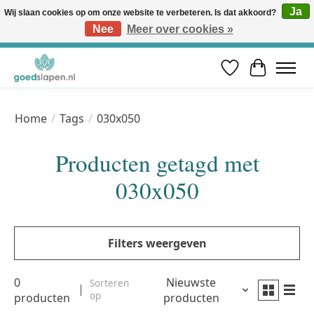
Ja
Wij slaan cookies op om onze website te verbeteren. Is dat akkoord?
Nee
Meer over cookies »
Vóór 12u besteld, volgende werkdag in huis* | Gratis verzending vanaf €50 | Professioneel slaapadvies
Verlanglijst
Winkelwa
Home
/
Tags
/
030x050
Producten getagd met
030x050
Filters weergeven
0
Nieuwste
Sorteren
op
producten
producten