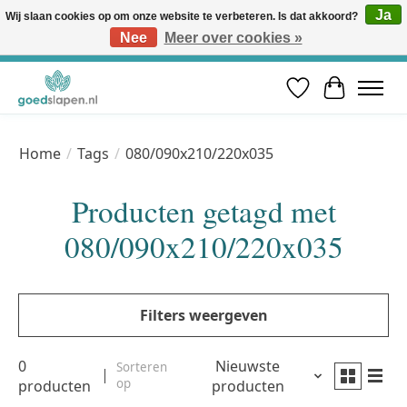
Ja
Wij slaan cookies op om onze website te verbeteren. Is dat akkoord?
Nee
Meer over cookies »
Vóór 12u besteld, volgende werkdag in huis* | Gratis verzending vanaf €50 | Professioneel slaapadvies
Verlanglijst
Winkelwa
Home
/
Tags
/
080/090x210/220x035
Producten getagd met
080/090x210/220x035
Filters weergeven
0
Nieuwste
Sorteren
op
producten
producten