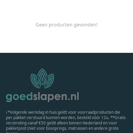
Geen producten gevonden!
ℹ *Volgende werkdag in huis geldt voor voorraadproducten die
per pakket verstuurd kunnen worden, besteld vóór 12u. **Gratis
verzending vanaf €50 geldt alleen binnen Nederland en voor
pakketpost (niet voor boxsprings, matrassen en andere grote