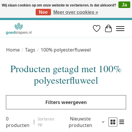
Ja
Wij slaan cookies op om onze website te verbeteren. Is dat akkoord?
Nee
Meer over cookies »
Vóór 12u besteld, volgende werkdag in huis* | Gratis verzending vanaf €50 | Professioneel slaapadvies
Verlanglijst
Winkelwa
Home
/
Tags
/
100% polyesterfluweel
Producten getagd met 100%
polyesterfluweel
Filters weergeven
0
Nieuwste
Sorteren
op
producten
producten