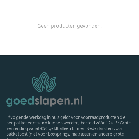
Geen producten gevonden!
ℹ *Volgende werkdag in huis geldt voor voorraadproducten die
per pakket verstuurd kunnen worden, besteld vóór 12u. **Gratis
verzending vanaf €50 geldt alleen binnen Nederland en voor
pakketpost (niet voor boxsprings, matrassen en andere grote