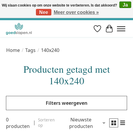
Ja
Wij slaan cookies op om onze website te verbeteren. Is dat akkoord?
Nee
Meer over cookies »
Vóór 12u besteld, volgende werkdag in huis* | Gratis verzending vanaf €50 | Professioneel slaapadvies
Verlanglijst
Winkelwa
Home
/
Tags
/
140x240
Producten getagd met
140x240
Filters weergeven
0
Nieuwste
Sorteren
op
producten
producten