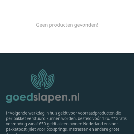
Geen producten gevonden!
ℹ *Volgende werkdag in huis geldt voor voorraadproducten die
per pakket verstuurd kunnen worden, besteld vóór 12u. **Gratis
verzending vanaf €50 geldt alleen binnen Nederland en voor
pakketpost (niet voor boxsprings, matrassen en andere grote