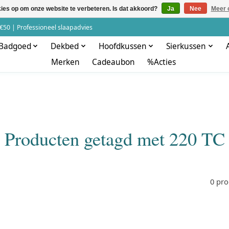
kies op om onze website te verbeteren. Is dat akkoord?
Ja
Nee
Meer 
€50 | Professioneel slaapadvies
Badgoed
Dekbed
Hoofdkussen
Sierkussen
Merken
Cadeaubon
%Acties
Producten getagd met 220 TC
0 pr