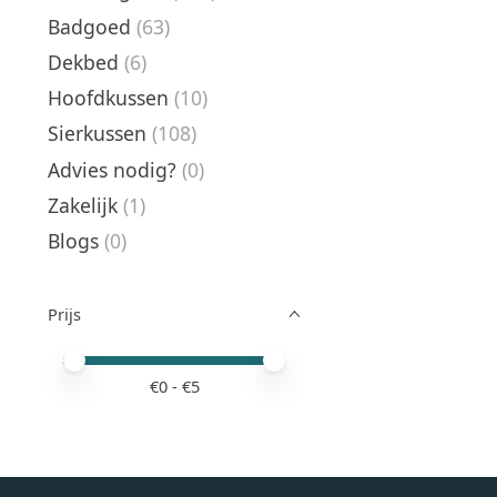
Badgoed
(63)
Dekbed
(6)
Hoofdkussen
(10)
Sierkussen
(108)
Advies nodig?
(0)
Zakelijk
(1)
Blogs
(0)
Prijs
Minimale prijswaarde
Price maximum value
€
0
- €
5