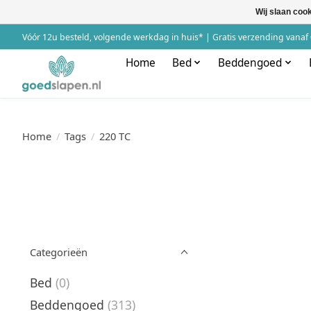
Wij slaan coo
Vóór 12u besteld, volgende werkdag in huis* | Gratis verzending vanaf 
Home
Bed
Beddengoed
Home
/
Tags
/
220 TC
Categorieën
Bed
(0)
Beddengoed
(313)