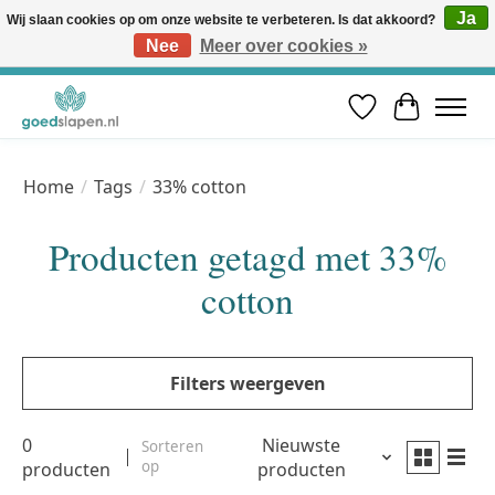
Ja
Wij slaan cookies op om onze website te verbeteren. Is dat akkoord?
Nee
Meer over cookies »
Vóór 12u besteld, volgende werkdag in huis* | Gratis verzending vanaf €50 | Professioneel slaapadvies
Verlanglijst
Winkelwa
Home
/
Tags
/
33% cotton
Producten getagd met 33%
cotton
Filters weergeven
0
Nieuwste
Sorteren
op
producten
producten