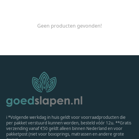
Geen producten gevonden!
ℹ *Volgende werkdag in huis geldt voor voorraadproducten die
per pakket verstuurd kunnen worden, besteld vóór 12u. **Gratis
verzending vanaf €50 geldt alleen binnen Nederland en voor
pakketpost (niet voor boxsprings, matrassen en andere grote