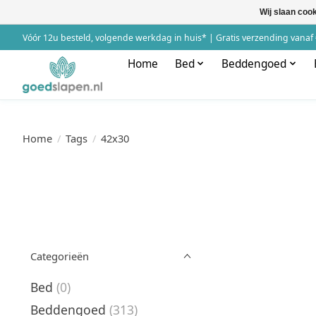
Wij slaan coo
Vóór 12u besteld, volgende werkdag in huis* | Gratis verzending vanaf 
Home
Bed
Beddengoed
Home
/
Tags
/
42x30
Categorieën
Bed
(0)
Beddengoed
(313)