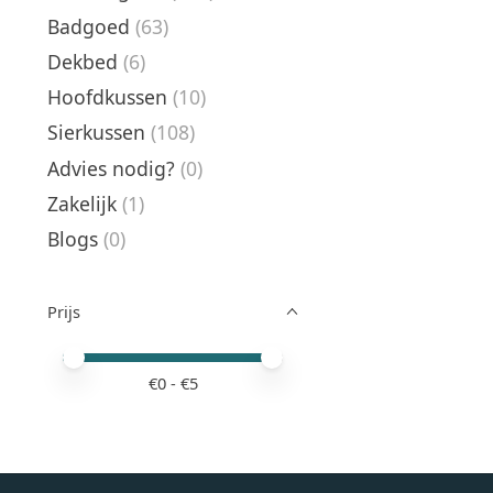
Badgoed
(63)
Dekbed
(6)
Hoofdkussen
(10)
Sierkussen
(108)
Advies nodig?
(0)
Zakelijk
(1)
Blogs
(0)
Prijs
Minimale prijswaarde
Price maximum value
€
0
- €
5