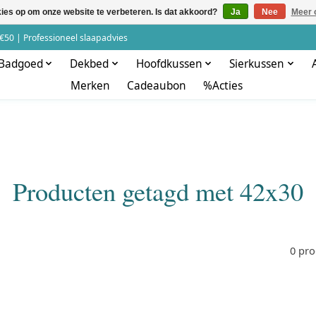
kies op om onze website te verbeteren. Is dat akkoord?
Ja
Nee
Meer 
€50 | Professioneel slaapadvies
Badgoed
Dekbed
Hoofdkussen
Sierkussen
Merken
Cadeaubon
%Acties
Producten getagd met 42x30
0 pr