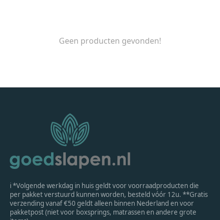
Geen producten gevonden!
ℹ *Volgende werkdag in huis geldt voor voorraadproducten die
per pakket verstuurd kunnen worden, besteld vóór 12u. **Gratis
verzending vanaf €50 geldt alleen binnen Nederland en voor
pakketpost (niet voor boxsprings, matrassen en andere grote