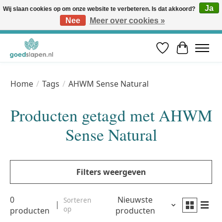
Ja
Wij slaan cookies op om onze website te verbeteren. Is dat akkoord?
Nee
Meer over cookies »
Vóór 12u besteld, volgende werkdag in huis* | Gratis verzending vanaf €50 | Professioneel slaapadvies
Verlanglijst
Winkelwa
Home
/
Tags
/
AHWM Sense Natural
Producten getagd met AHWM
Sense Natural
Filters weergeven
0
Nieuwste
Sorteren
op
producten
producten