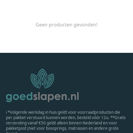
Geen producten gevonden!
ℹ *Volgende werkdag in huis geldt voor voorraadproducten die
per pakket verstuurd kunnen worden, besteld vóór 12u. **Gratis
verzending vanaf €50 geldt alleen binnen Nederland en voor
pakketpost (niet voor boxsprings, matrassen en andere grote