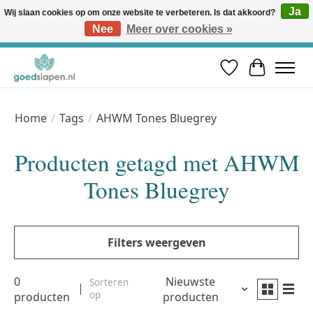
Ja
Wij slaan cookies op om onze website te verbeteren. Is dat akkoord?
Nee
Meer over cookies »
Vóór 12u besteld, volgende werkdag in huis* | Gratis verzending vanaf €50 | Professioneel slaapadvies
Verlanglijst
Winkelwa
Home
/
Tags
/
AHWM Tones Bluegrey
Producten getagd met AHWM
Tones Bluegrey
Filters weergeven
0
Nieuwste
Sorteren
op
producten
producten