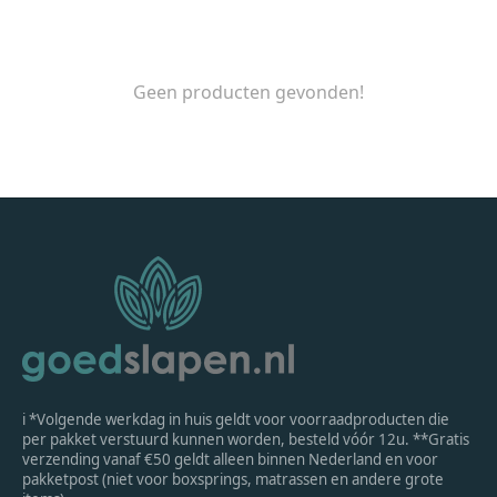
Geen producten gevonden!
ℹ *Volgende werkdag in huis geldt voor voorraadproducten die
per pakket verstuurd kunnen worden, besteld vóór 12u. **Gratis
verzending vanaf €50 geldt alleen binnen Nederland en voor
pakketpost (niet voor boxsprings, matrassen en andere grote