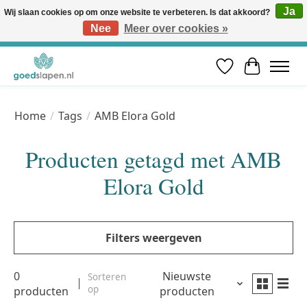
Ja
Wij slaan cookies op om onze website te verbeteren. Is dat akkoord?
Nee
Meer over cookies »
Vóór 12u besteld, volgende werkdag in huis* | Gratis verzending vanaf €50 | Professioneel slaapadvies
Verlanglijst
Winkelwa
Home
/
Tags
/
AMB Elora Gold
Producten getagd met AMB
Elora Gold
Filters weergeven
0
Nieuwste
Sorteren
op
producten
producten