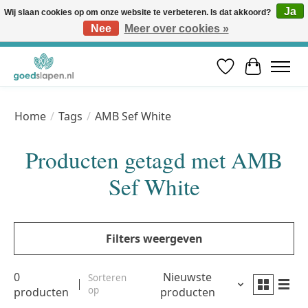
Ja
Wij slaan cookies op om onze website te verbeteren. Is dat akkoord?
Nee
Meer over cookies »
Vóór 12u besteld, volgende werkdag in huis* | Gratis verzending vanaf €50 | Professioneel slaapadvies
Verlanglijst
Winkelwa
Home
/
Tags
/
AMB Sef White
Producten getagd met AMB
Sef White
Filters weergeven
0
Nieuwste
Sorteren
op
producten
producten