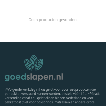
Geen producten gevonden!
ℹ *Volgende werkdag in huis geldt voor voorraadproducten die
per pakket verstuurd kunnen worden, besteld vóór 12u. **Gratis
verzending vanaf €50 geldt alleen binnen Nederland en voor
pakketpost (niet voor boxsprings, matrassen en andere grote