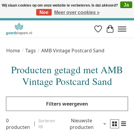
Ja
Wij slaan cookies op om onze website te verbeteren. Is dat akkoord?
Nee
Meer over cookies »
Vóór 12u besteld, volgende werkdag in huis* | Gratis verzending vanaf €50 | Professioneel slaapadvies
Verlanglijst
Winkelwa
Home
/
Tags
/
AMB Vintage Postcard Sand
Producten getagd met AMB
Vintage Postcard Sand
Filters weergeven
0
Nieuwste
Sorteren
op
producten
producten