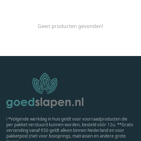
Geen producten gevonden!
ℹ *Volgende werkdag in huis geldt voor voorraadproducten die
per pakket verstuurd kunnen worden, besteld vóór 12u. **Gratis
verzending vanaf €50 geldt alleen binnen Nederland en voor
pakketpost (niet voor boxsprings, matrassen en andere grote