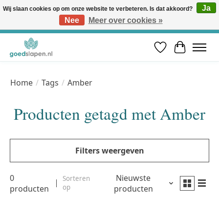
Ja
Wij slaan cookies op om onze website te verbeteren. Is dat akkoord?
Nee
Meer over cookies »
Vóór 12u besteld, volgende werkdag in huis* | Gratis verzending vanaf €50 | Professioneel slaapadvies
Verlanglijst
Winkelwa
Home
/
Tags
/
Amber
Producten getagd met Amber
Filters weergeven
0
Nieuwste
Sorteren
op
producten
producten