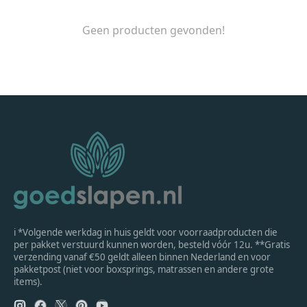
Geen producten gevonden!
ℹ *Volgende werkdag in huis geldt voor voorraadproducten die
per pakket verstuurd kunnen worden, besteld vóór 12u. **Gratis
verzending vanaf €50 geldt alleen binnen Nederland en voor
pakketpost (niet voor boxsprings, matrassen en andere grote
items).