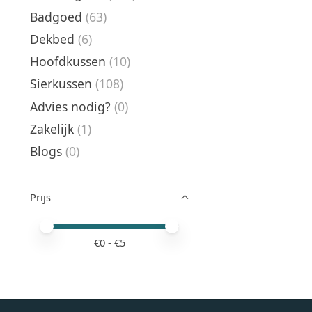
Badgoed
(63)
Dekbed
(6)
Hoofdkussen
(10)
Sierkussen
(108)
Advies nodig?
(0)
Zakelijk
(1)
Blogs
(0)
Prijs
Minimale prijswaarde
Price maximum value
€
0
- €
5