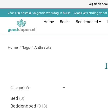
Wij slaan coo
Vóór 12u besteld, volgende werkdag in huis* | Gratis verzending vanaf 
Home
Bed
Beddengoed
Home
/
Tags
/
Anthracite
Categorieën
Bed
(0)
Beddengoed
(313)