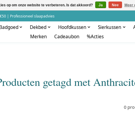
kies op om onze website te verbeteren. Is dat akkoord?
Ja
Nee
Meer 
€50 | Professioneel slaapadvies
Badgoed
Dekbed
Hoofdkussen
Sierkussen
Merken
Cadeaubon
%Acties
Producten getagd met Anthracit
0 pr