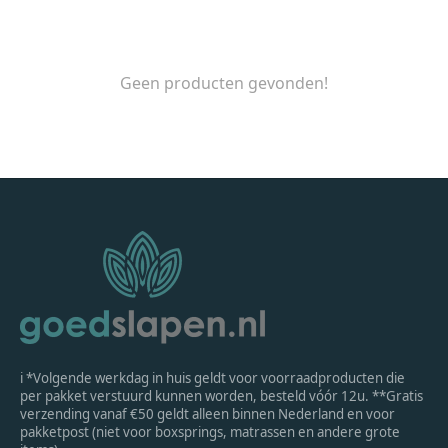
Geen producten gevonden!
ℹ *Volgende werkdag in huis geldt voor voorraadproducten die
per pakket verstuurd kunnen worden, besteld vóór 12u. **Gratis
verzending vanaf €50 geldt alleen binnen Nederland en voor
pakketpost (niet voor boxsprings, matrassen en andere grote