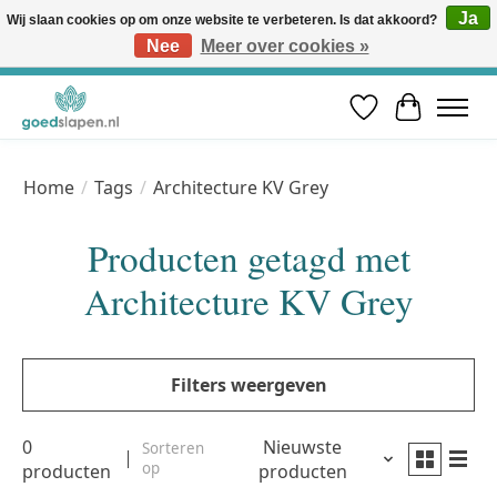
Ja
Wij slaan cookies op om onze website te verbeteren. Is dat akkoord?
Nee
Meer over cookies »
Vóór 12u besteld, volgende werkdag in huis* | Gratis verzending vanaf €50 | Professioneel slaapadvies
Verlanglijst
Winkelwa
Home
/
Tags
/
Architecture KV Grey
Producten getagd met
Architecture KV Grey
Filters weergeven
0
Nieuwste
Sorteren
op
producten
producten