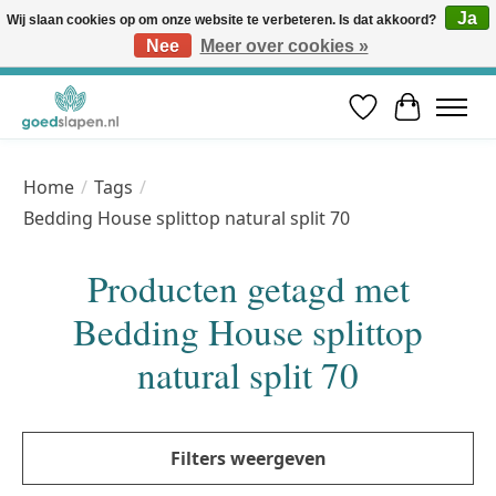
Ja
Wij slaan cookies op om onze website te verbeteren. Is dat akkoord?
Nee
Meer over cookies »
Vóór 12u besteld, volgende werkdag in huis* | Gratis verzending vanaf €50 | Professioneel slaapadvies
Verlanglijst
Winkelwa
Home
/
Tags
/
Bedding House splittop natural split 70
Producten getagd met
Bedding House splittop
natural split 70
Filters weergeven