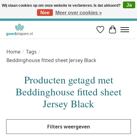
Ja
Wij slaan cookies op om onze website te verbeteren. Is dat akkoord?
Nee
Meer over cookies »
Vóór 12u besteld, volgende werkdag in huis* | Gratis verzending vanaf €50 | Professioneel slaapadvies
Verlanglijst
Winkelwa
Home
/
Tags
/
Beddinghouse fitted sheet Jersey Black
Producten getagd met
Beddinghouse fitted sheet
Jersey Black
Filters weergeven