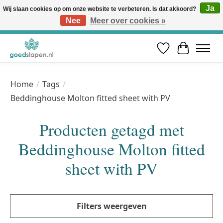
Ja
Wij slaan cookies op om onze website te verbeteren. Is dat akkoord?
Nee
Meer over cookies »
Vóór 12u besteld, volgende werkdag in huis* | Gratis verzending vanaf €50 | Professioneel slaapadvies
Verlanglijst
Winkelwa
Home
/
Tags
/
Beddinghouse Molton fitted sheet with PV
Producten getagd met
Beddinghouse Molton fitted
sheet with PV
Filters weergeven