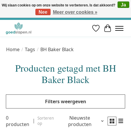
Ja
Wij slaan cookies op om onze website te verbeteren. Is dat akkoord?
Nee
Meer over cookies »
Vóór 12u besteld, volgende werkdag in huis* | Gratis verzending vanaf €50 | Professioneel slaapadvies
Verlanglijst
Winkelwa
Home
/
Tags
/
BH Baker Black
Producten getagd met BH
Baker Black
Filters weergeven
0
Nieuwste
Sorteren
op
producten
producten