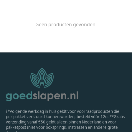
Geen producten gevonden!
ℹ *Volgende werkdag in huis geldt voor voorraadproducten die
per pakket verstuurd kunnen worden, besteld vóór 12u. **Gratis
verzending vanaf €50 geldt alleen binnen Nederland en voor
pakketpost (niet voor boxsprings, matrassen en andere grote