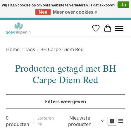
Ja
Wij slaan cookies op om onze website te verbeteren. Is dat akkoord?
Nee
Meer over cookies »
Vóór 12u besteld, volgende werkdag in huis* | Gratis verzending vanaf €50 | Professioneel slaapadvies
Verlanglijst
Winkelwa
Home
/
Tags
/
BH Carpe Diem Red
Producten getagd met BH
Carpe Diem Red
Filters weergeven
0
Nieuwste
Sorteren
op
producten
producten