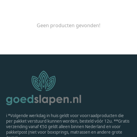
Geen producten gevonden!
ℹ *Volgende werkdag in huis geldt voor voorraadproducten die
per pakket verstuurd kunnen worden, besteld vóór 12u. **Gratis
verzending vanaf €50 geldt alleen binnen Nederland en voor
pakketpost (niet voor boxsprings, matrassen en andere grote