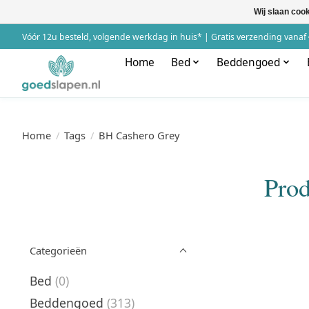
Wij slaan coo
Vóór 12u besteld, volgende werkdag in huis* | Gratis verzending vanaf 
Home
Bed
Beddengoed
Home
/
Tags
/
BH Cashero Grey
Prod
Categorieën
Bed
(0)
Beddengoed
(313)