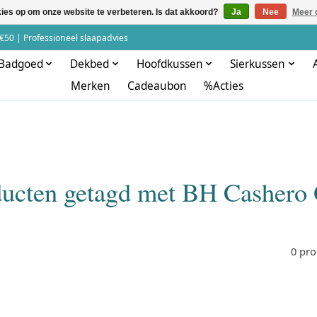
kies op om onze website te verbeteren. Is dat akkoord?
Ja
Nee
Meer 
€50 | Professioneel slaapadvies
Badgoed
Dekbed
Hoofdkussen
Sierkussen
Merken
Cadeaubon
%Acties
ucten getagd met BH Cashero
0 pr