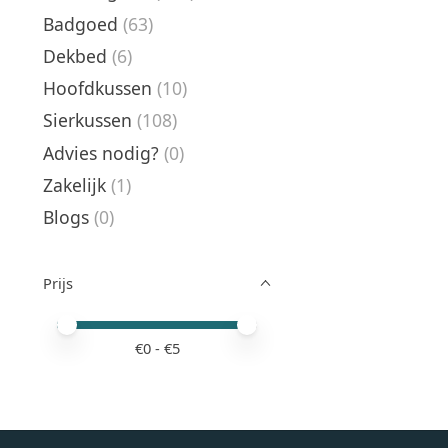
Badgoed
(63)
Dekbed
(6)
Hoofdkussen
(10)
Sierkussen
(108)
Advies nodig?
(0)
Zakelijk
(1)
Blogs
(0)
Prijs
Minimale prijswaarde
Price maximum value
€
0
- €
5