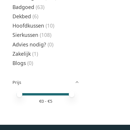
Badgoed
(63)
Dekbed
(6)
Hoofdkussen
(10)
Sierkussen
(108)
Advies nodig?
(0)
Zakelijk
(1)
Blogs
(0)
Prijs
Minimale prijswaarde
Price maximum value
€
0
- €
5