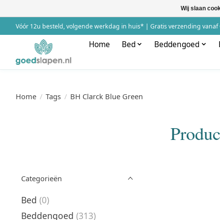
Wij slaan coo
Vóór 12u besteld, volgende werkdag in huis* | Gratis verzending vanaf 
Home
Bed
Beddengoed
Home
/
Tags
/
BH Clarck Blue Green
Produc
Categorieën
Bed
(0)
Beddengoed
(313)