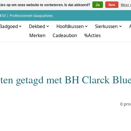
kies op om onze website te verbeteren. Is dat akkoord?
Ja
Nee
Meer 
€50 | Professioneel slaapadvies
Badgoed
Dekbed
Hoofdkussen
Sierkussen
Merken
Cadeaubon
%Acties
ten getagd met BH Clarck Blu
0 pr