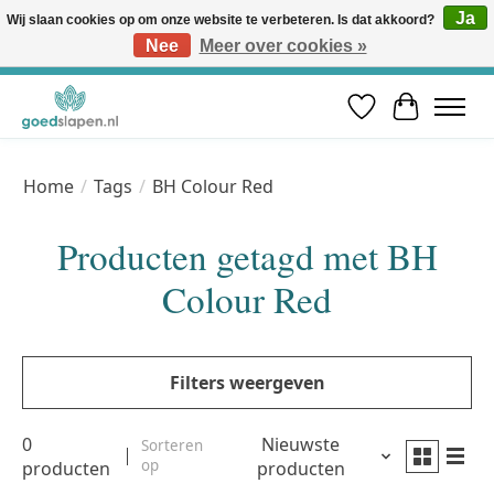
Ja
Wij slaan cookies op om onze website te verbeteren. Is dat akkoord?
Nee
Meer over cookies »
Vóór 12u besteld, volgende werkdag in huis* | Gratis verzending vanaf €50 | Professioneel slaapadvies
Verlanglijst
Winkelwa
Home
/
Tags
/
BH Colour Red
Producten getagd met BH
Colour Red
Filters weergeven
0
Nieuwste
Sorteren
op
producten
producten