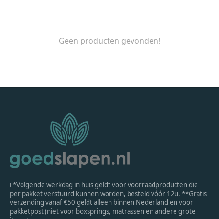
Geen producten gevonden!
ℹ *Volgende werkdag in huis geldt voor voorraadproducten die
per pakket verstuurd kunnen worden, besteld vóór 12u. **Gratis
verzending vanaf €50 geldt alleen binnen Nederland en voor
pakketpost (niet voor boxsprings, matrassen en andere grote