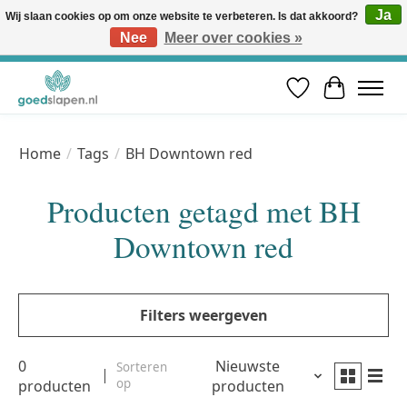
Ja
Wij slaan cookies op om onze website te verbeteren. Is dat akkoord?
Nee
Meer over cookies »
Vóór 12u besteld, volgende werkdag in huis* | Gratis verzending vanaf €50 | Professioneel slaapadvies
Verlanglijst
Winkelwa
Home
/
Tags
/
BH Downtown red
Producten getagd met BH
Downtown red
Filters weergeven
0
Nieuwste
Sorteren
op
producten
producten