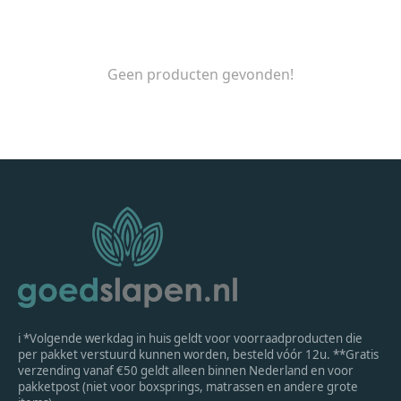
Geen producten gevonden!
ℹ *Volgende werkdag in huis geldt voor voorraadproducten die
per pakket verstuurd kunnen worden, besteld vóór 12u. **Gratis
verzending vanaf €50 geldt alleen binnen Nederland en voor
pakketpost (niet voor boxsprings, matrassen en andere grote