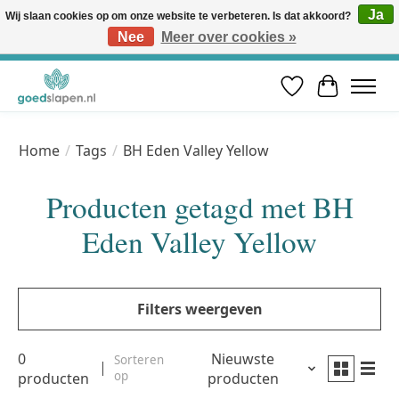
Ja
Wij slaan cookies op om onze website te verbeteren. Is dat akkoord?
Nee
Meer over cookies »
Vóór 12u besteld, volgende werkdag in huis* | Gratis verzending vanaf €50 | Professioneel slaapadvies
Verlanglijst
Winkelwa
Home
/
Tags
/
BH Eden Valley Yellow
Producten getagd met BH
Eden Valley Yellow
Filters weergeven
0
Nieuwste
Sorteren
op
producten
producten