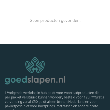
Geen producten gevonden!
ℹ *Volgende werkdag in huis geldt voor voorraadproducten die
per pakket verstuurd kunnen worden, besteld vóór 12u. **Gratis
verzending vanaf €50 geldt alleen binnen Nederland en voor
pakketpost (niet voor boxsprings, matrassen en andere grote