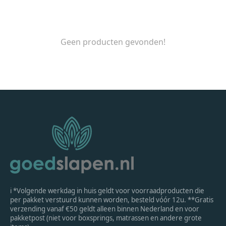
Geen producten gevonden!
ℹ *Volgende werkdag in huis geldt voor voorraadproducten die
per pakket verstuurd kunnen worden, besteld vóór 12u. **Gratis
verzending vanaf €50 geldt alleen binnen Nederland en voor
pakketpost (niet voor boxsprings, matrassen en andere grote