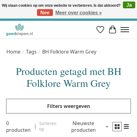
Ja
Wij slaan cookies op om onze website te verbeteren. Is dat akkoord?
Nee
Meer over cookies »
Vóór 12u besteld, volgende werkdag in huis* | Gratis verzending vanaf €50 | Professioneel slaapadvies
Verlanglijst
Winkelwa
Home
/
Tags
/
BH Folklore Warm Grey
Producten getagd met BH
Folklore Warm Grey
Filters weergeven
0
Nieuwste
Sorteren
op
producten
producten