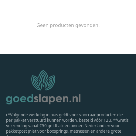
Geen producten gevonden!
ℹ *Volgende werkdag in huis geldt voor voorraadproducten die
per pakket verstuurd kunnen worden, besteld vóór 12u. **Gratis
verzending vanaf €50 geldt alleen binnen Nederland en voor
pakketpost (niet voor boxsprings, matrassen en andere grote