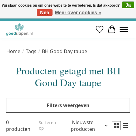
Ja
Wij slaan cookies op om onze website te verbeteren. Is dat akkoord?
Nee
Meer over cookies »
Vóór 12u besteld, volgende werkdag in huis* | Gratis verzending vanaf €50 | Professioneel slaapadvies
Verlanglijst
Winkelwa
Home
/
Tags
/
BH Good Day taupe
Producten getagd met BH
Good Day taupe
Filters weergeven
0
Nieuwste
Sorteren
op
producten
producten