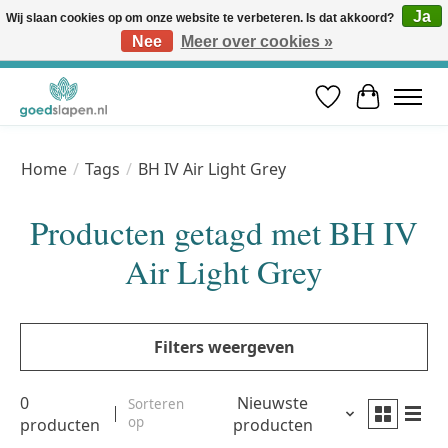
Ja
Wij slaan cookies op om onze website te verbeteren. Is dat akkoord?
Nee
Meer over cookies »
Vóór 12u besteld, volgende werkdag in huis* | Gratis verzending vanaf €50 | Professioneel slaapadvies
Verlanglijst
Winkelwa
Home
/
Tags
/
BH IV Air Light Grey
Producten getagd met BH IV
Air Light Grey
Filters weergeven
0
Nieuwste
Sorteren
op
producten
producten