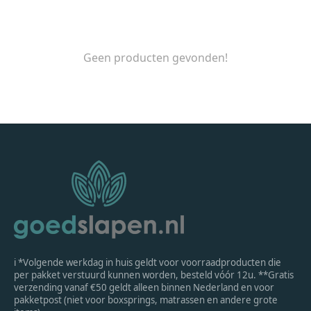
Geen producten gevonden!
ℹ *Volgende werkdag in huis geldt voor voorraadproducten die
per pakket verstuurd kunnen worden, besteld vóór 12u. **Gratis
verzending vanaf €50 geldt alleen binnen Nederland en voor
pakketpost (niet voor boxsprings, matrassen en andere grote