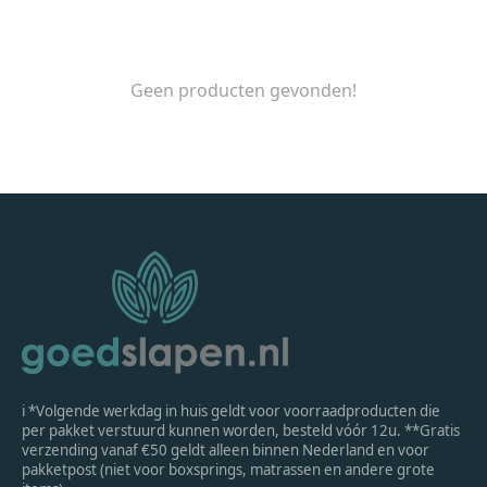
Geen producten gevonden!
ℹ *Volgende werkdag in huis geldt voor voorraadproducten die
per pakket verstuurd kunnen worden, besteld vóór 12u. **Gratis
verzending vanaf €50 geldt alleen binnen Nederland en voor
pakketpost (niet voor boxsprings, matrassen en andere grote