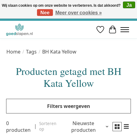
Ja
Wij slaan cookies op om onze website te verbeteren. Is dat akkoord?
Nee
Meer over cookies »
Vóór 12u besteld, volgende werkdag in huis* | Gratis verzending vanaf €50 | Professioneel slaapadvies
Verlanglijst
Winkelwa
Home
/
Tags
/
BH Kata Yellow
Producten getagd met BH
Kata Yellow
Filters weergeven
0
Nieuwste
Sorteren
op
producten
producten