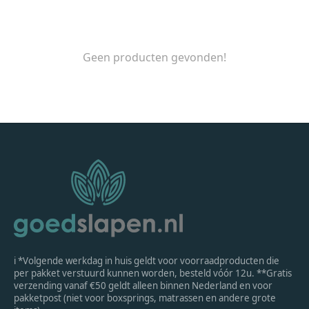
Geen producten gevonden!
ℹ *Volgende werkdag in huis geldt voor voorraadproducten die
per pakket verstuurd kunnen worden, besteld vóór 12u. **Gratis
verzending vanaf €50 geldt alleen binnen Nederland en voor
pakketpost (niet voor boxsprings, matrassen en andere grote