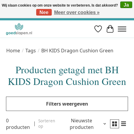
Ja
Wij slaan cookies op om onze website te verbeteren. Is dat akkoord?
Nee
Meer over cookies »
Vóór 12u besteld, volgende werkdag in huis* | Gratis verzending vanaf €50 | Professioneel slaapadvies
Verlanglijst
Winkelwa
Home
/
Tags
/
BH KIDS Dragon Cushion Green
Producten getagd met BH
KIDS Dragon Cushion Green
Filters weergeven
0
Nieuwste
Sorteren
op
producten
producten