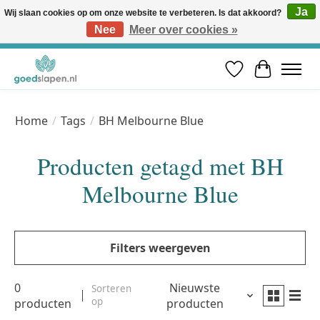
Ja
Wij slaan cookies op om onze website te verbeteren. Is dat akkoord?
Nee
Meer over cookies »
Vóór 12u besteld, volgende werkdag in huis* | Gratis verzending vanaf €50 | Professioneel slaapadvies
Verlanglijst
Winkelwa
Home
/
Tags
/
BH Melbourne Blue
Producten getagd met BH
Melbourne Blue
Filters weergeven
0
Nieuwste
Sorteren
op
producten
producten