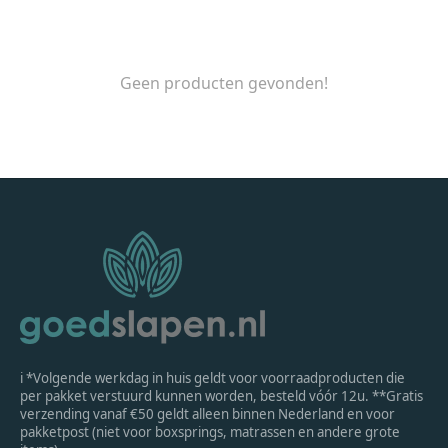
Geen producten gevonden!
ℹ *Volgende werkdag in huis geldt voor voorraadproducten die
per pakket verstuurd kunnen worden, besteld vóór 12u. **Gratis
verzending vanaf €50 geldt alleen binnen Nederland en voor
pakketpost (niet voor boxsprings, matrassen en andere grote