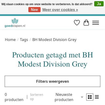
Ja
Wij slaan cookies op om onze website te verbeteren. Is dat akkoord?
Nee
Meer over cookies »
Vóór 12u besteld, volgende werkdag in huis* | Gratis verzending vanaf €50 | Professioneel slaapadvies
Verlanglijst
Winkelwa
Home
/
Tags
/
BH Modest Division Grey
Producten getagd met BH
Modest Division Grey
Filters weergeven
0
Nieuwste
Sorteren
op
producten
producten