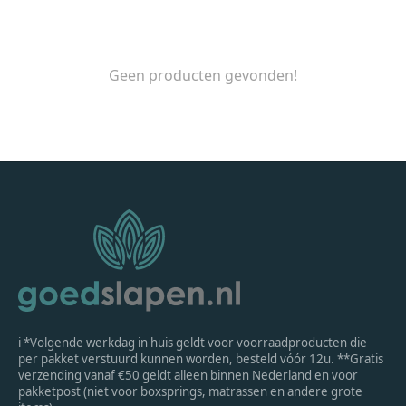
Geen producten gevonden!
ℹ *Volgende werkdag in huis geldt voor voorraadproducten die
per pakket verstuurd kunnen worden, besteld vóór 12u. **Gratis
verzending vanaf €50 geldt alleen binnen Nederland en voor
pakketpost (niet voor boxsprings, matrassen en andere grote