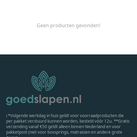
Geen producten gevonden!
ℹ *Volgende werkdag in huis geldt voor voorraadproducten die
per pakket verstuurd kunnen worden, besteld vóór 12u. **Gratis
verzending vanaf €50 geldt alleen binnen Nederland en voor
pakketpost (niet voor boxsprings, matrassen en andere grote