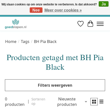
Ja
Wij slaan cookies op om onze website te verbeteren. Is dat akkoord?
Nee
Meer over cookies »
Vóór 12u besteld, volgende werkdag in huis* | Gratis verzending vanaf €50 | Professioneel slaapadvies
Verlanglijst
Winkelwa
Home
/
Tags
/
BH Pia Black
Producten getagd met BH Pia
Black
Filters weergeven
0
Nieuwste
Sorteren
op
producten
producten