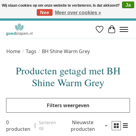
Ja
Wij slaan cookies op om onze website te verbeteren. Is dat akkoord?
Nee
Meer over cookies »
Vóór 12u besteld, volgende werkdag in huis* | Gratis verzending vanaf €50 | Professioneel slaapadvies
Verlanglijst
Winkelwa
Home
/
Tags
/
BH Shine Warm Grey
Producten getagd met BH
Shine Warm Grey
Filters weergeven
0
Nieuwste
Sorteren
op
producten
producten