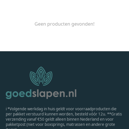
Geen producten gevonden!
ℹ *Volgende werkdag in huis geldt voor voorraadproducten die
per pakket verstuurd kunnen worden, besteld vóór 12u. **Gratis
verzending vanaf €50 geldt alleen binnen Nederland en voor
pakketpost (niet voor boxsprings, matrassen en andere grote