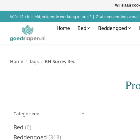
Wij slaan coo
Vóór 12u besteld, volgende werkdag in huis* | Gratis verzending vanaf 
Home
Bed
Beddengoed
Home
/
Tags
/
BH Surrey Red
Pr
Categorieën
Bed
(0)
Beddengoed
(313)