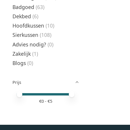
Badgoed
(63)
Dekbed
(6)
Hoofdkussen
(10)
Sierkussen
(108)
Advies nodig?
(0)
Zakelijk
(1)
Blogs
(0)
Prijs
Minimale prijswaarde
Price maximum value
€
0
- €
5