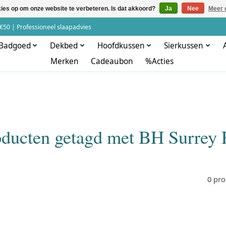
kies op om onze website te verbeteren. Is dat akkoord?
Ja
Nee
Meer 
€50 | Professioneel slaapadvies
Badgoed
Dekbed
Hoofdkussen
Sierkussen
Merken
Cadeaubon
%Acties
oducten getagd met BH Surrey 
0 pr