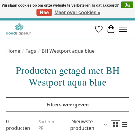
Ja
Wij slaan cookies op om onze website te verbeteren. Is dat akkoord?
Nee
Meer over cookies »
Vóór 12u besteld, volgende werkdag in huis* | Gratis verzending vanaf €50 | Professioneel slaapadvies
Verlanglijst
Winkelwa
Home
/
Tags
/
BH Westport aqua blue
Producten getagd met BH
Westport aqua blue
Filters weergeven
0
Nieuwste
Sorteren
op
producten
producten