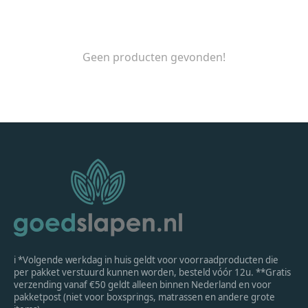
Geen producten gevonden!
ℹ *Volgende werkdag in huis geldt voor voorraadproducten die
per pakket verstuurd kunnen worden, besteld vóór 12u. **Gratis
verzending vanaf €50 geldt alleen binnen Nederland en voor
pakketpost (niet voor boxsprings, matrassen en andere grote