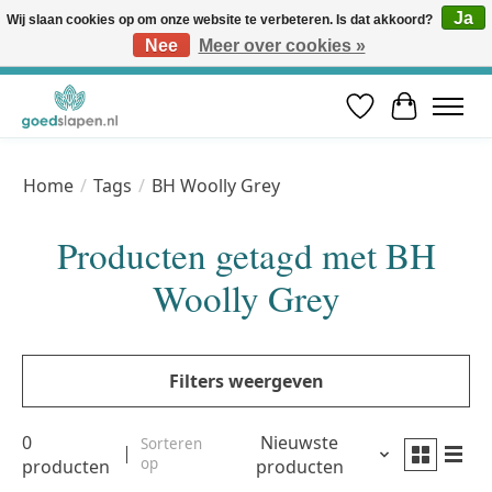
Ja
Wij slaan cookies op om onze website te verbeteren. Is dat akkoord?
Nee
Meer over cookies »
Vóór 12u besteld, volgende werkdag in huis* | Gratis verzending vanaf €50 | Professioneel slaapadvies
Verlanglijst
Winkelwa
Home
/
Tags
/
BH Woolly Grey
Producten getagd met BH
Woolly Grey
Filters weergeven
0
Nieuwste
Sorteren
op
producten
producten