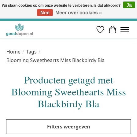
Ja
Wij slaan cookies op om onze website te verbeteren. Is dat akkoord?
Nee
Meer over cookies »
Vóór 12u besteld, volgende werkdag in huis* | Gratis verzending vanaf €50 | Professioneel slaapadvies
Verlanglijst
Winkelwa
Home
/
Tags
/
Blooming Sweethearts Miss Blackbirdy Bla
Producten getagd met
Blooming Sweethearts Miss
Blackbirdy Bla
Filters weergeven