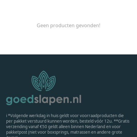
Geen producten gevonden!
ℹ *Volgende werkdag in huis geldt voor voorraadproducten die
per pakket verstuurd kunnen worden, besteld vóór 12u. **Gratis
verzending vanaf €50 geldt alleen binnen Nederland en voor
pakketpost (niet voor boxsprings, matrassen en andere grote