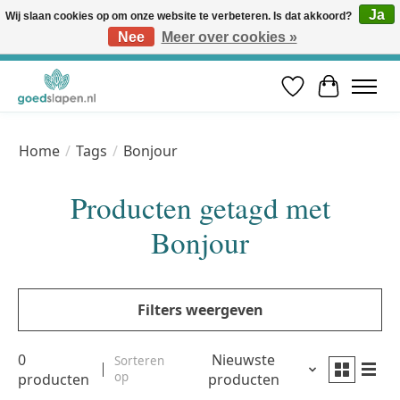
Ja
Wij slaan cookies op om onze website te verbeteren. Is dat akkoord?
Nee
Meer over cookies »
Vóór 12u besteld, volgende werkdag in huis* | Gratis verzending vanaf €50 | Professioneel slaapadvies
Verlanglijst
Winkelwa
Home
/
Tags
/
Bonjour
Producten getagd met
Bonjour
Filters weergeven
0
Nieuwste
Sorteren
op
producten
producten