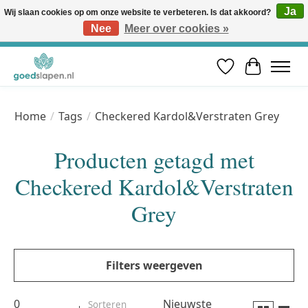
Ja
Wij slaan cookies op om onze website te verbeteren. Is dat akkoord?
Nee
Meer over cookies »
Vóór 12u besteld, volgende werkdag in huis* | Gratis verzending vanaf €50 | Professioneel slaapadvies
Verlanglijst
Winkelwa
Home
/
Tags
/
Checkered Kardol&Verstraten Grey
Producten getagd met
Checkered Kardol&Verstraten
Grey
Filters weergeven
0
Nieuwste
Sorteren