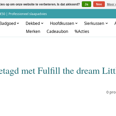
kies op om onze website te verbeteren. Is dat akkoord?
Ja
Nee
Meer 
€50 | Professioneel slaapadvies
Badgoed
Dekbed
Hoofdkussen
Sierkussen
Merken
Cadeaubon
%Acties
tagd met Fulfill the dream Lit
0 pr