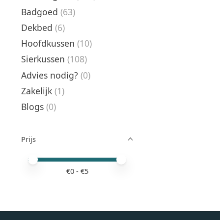
Badgoed
(63)
Dekbed
(6)
Hoofdkussen
(10)
Sierkussen
(108)
Advies nodig?
(0)
Zakelijk
(1)
Blogs
(0)
Prijs
Minimale prijswaarde
Price maximum value
€
0
- €
5