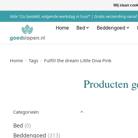
Wij slaan coo
Vóór 12u besteld, volgende werkdag in huis* | Gratis verzending vanaf 
Home
Bed
Beddengoed
Home
/
Tags
/
Fulfill the dream Little Diva Pink
Producten ge
Categorieën
Bed
(0)
Beddengoed
(313)