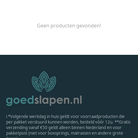
Geen producten gevonden!
ℹ *Volgende werkdag in huis geldt voor voorraadproducten die
per pakket verstuurd kunnen worden, besteld vóór 12u. **Gratis
verzending vanaf €50 geldt alleen binnen Nederland en voor
pakketpost (niet voor boxsprings, matrassen en andere grote