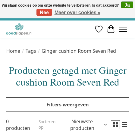
Ja
Wij slaan cookies op om onze website te verbeteren. Is dat akkoord?
Nee
Meer over cookies »
Vóór 12u besteld, volgende werkdag in huis* | Gratis verzending vanaf €50 | Professioneel slaapadvies
Verlanglijst
Winkelwa
Home
/
Tags
/
Ginger cushion Room Seven Red
Producten getagd met Ginger
cushion Room Seven Red
Filters weergeven
0
Nieuwste
Sorteren
op
producten
producten