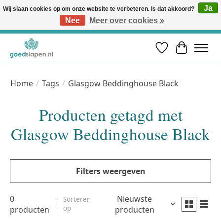
Ja
Wij slaan cookies op om onze website te verbeteren. Is dat akkoord?
Nee
Meer over cookies »
Vóór 12u besteld, volgende werkdag in huis* | Gratis verzending vanaf €50 | Professioneel slaapadvies
Verlanglijst
Winkelwa
Home
/
Tags
/
Glasgow Beddinghouse Black
Producten getagd met
Glasgow Beddinghouse Black
Filters weergeven
0
Nieuwste
Sorteren
op
producten
producten