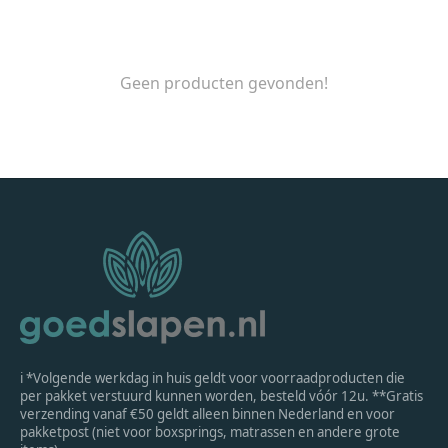
Geen producten gevonden!
ℹ *Volgende werkdag in huis geldt voor voorraadproducten die
per pakket verstuurd kunnen worden, besteld vóór 12u. **Gratis
verzending vanaf €50 geldt alleen binnen Nederland en voor
pakketpost (niet voor boxsprings, matrassen en andere grote