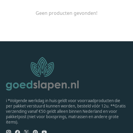
Geen producten gevonden!
ℹ *Volgende werkdag in huis geldt voor voorraadproducten die
per pakket verstuurd kunnen worden, besteld vóór 12u. **Gratis
verzending vanaf €50 geldt alleen binnen Nederland en voor
pakketpost (niet voor boxsprings, matrassen en andere grote
items).