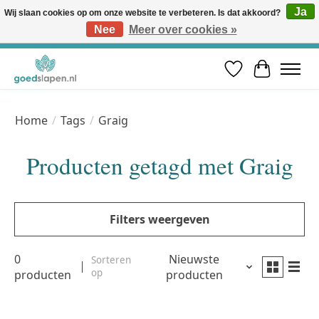
Ja
Wij slaan cookies op om onze website te verbeteren. Is dat akkoord?
Nee
Meer over cookies »
Vóór 12u besteld, volgende werkdag in huis* | Gratis verzending vanaf €50 | Professioneel slaapadvies
Verlanglijst
Winkelwa
Home
/
Tags
/
Graig
Producten getagd met Graig
Filters weergeven
0
Nieuwste
Sorteren
op
producten
producten